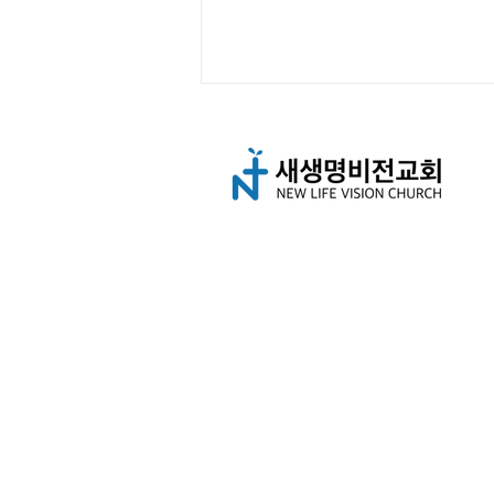
새생명 비전 가정 공동체(2) 하
나님 증언하기
© 2022 Dallas New
Life Vision 
T.
909-938-271
1
newlifevisionchurch.tx@gmail.com
25631 Smotherman Road, Frisco, 
*새생명비전교회는 미국 교회 내
Tor