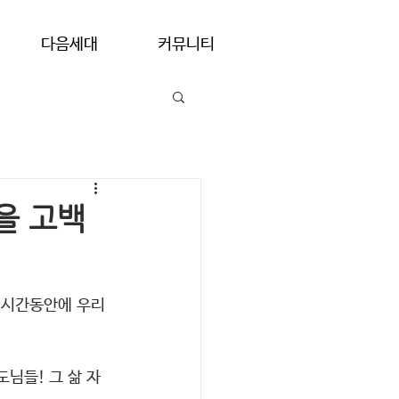
다음세대
커뮤니티
을 고백
은 시간동안에 우리
도님들! 그 삶 자