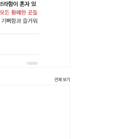
브라함이 혼자 있
 모든 황폐한 곳들
 기뻐함과 즐거워
전체 보기