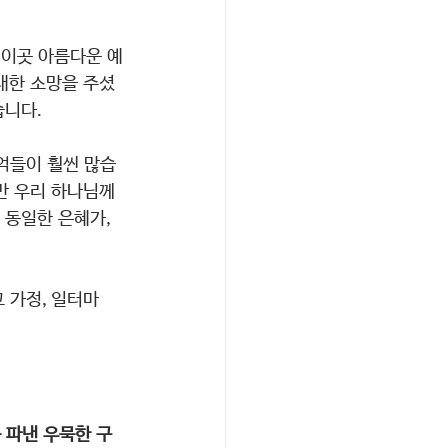
 이곳 아름다운 예
 대한 소망을 주셨
니다. 
억들이 훨씬 많습
만 우리 하나님께
동일한 은혜가, 
 가정, 일터마
 파낸 우묵한 구