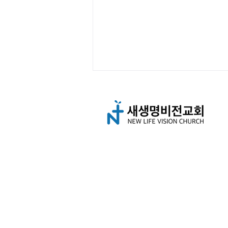
새생명 비전 가정 공동체(2) 하
나님 증언하기
© 2022 Dallas New
Life Vision 
T.
909-938-271
1