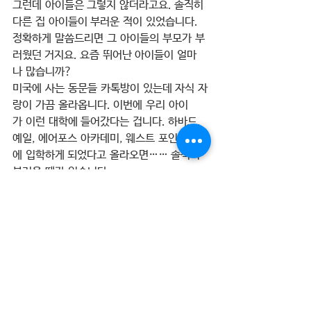
그런데 아이들은 그렇지 않더라고요. 솔직히 
다른 집 아이들이 부러운 적이 있었습니다. 
정확하게 말씀드리면 그 아이들의 부모가 부
러웠던 거지요. 요즘 뛰어난 아이들이 얼마
나 많습니까?
미국에 사는 동문들 카톡방이 있는데 자식 자
랑이 가끔 올라옵니다. 이번에 우리 아이
가 이런 대학에 들어갔다는 겁니다. 하바드, 
예일, 에어포스 아카데미, 웨스트 포인트
에 입학하게 되었다고 올라오면…… 솔직히 
부러울 때가 있습니다.
그런데 한편 우리 애들이 누굴 닮았겠나 생각
해 보면 비교하는 제가 부끄럽게 느껴지는 겁
니다. 고슴도치도 자기 새끼가 제일 이쁘다
고 하잖아요. 지금은 너무나 잘 성장
해 준 두 아들이 얼마나 자랑스러운지 모릅니
다. 하나님께서 저희 부부에게 딱 맞는 아이
들을 주셨던 겁니다.